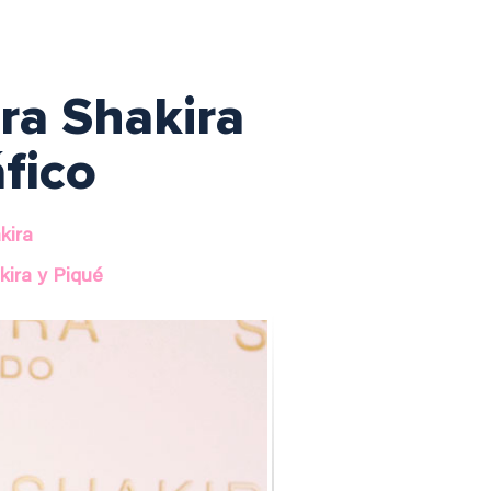
ra Shakira
áfico
kira
kira y Piqué