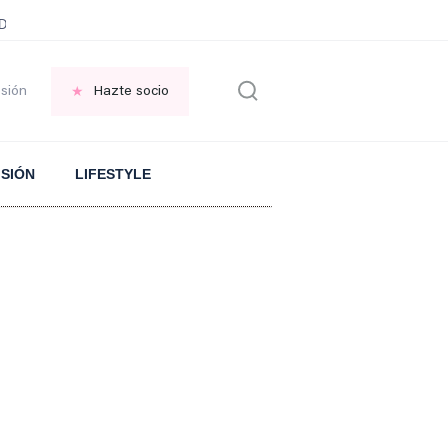
ani García
Infancia AMANCIO ORTEGA
FRASES que decimos en los BAR
esión
Hazte socio
ISIÓN
LIFESTYLE