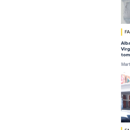
F
Alba
Virg
tom
Mar