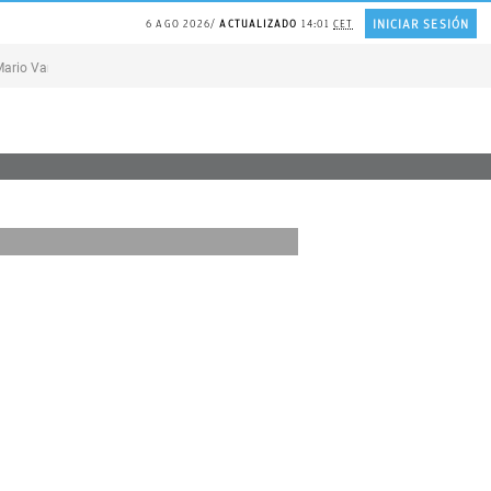
INICIAR SESIÓN
6 AGO 2026
ACTUALIZADO
14:01
CET
ario Vargas Llosa
MELÓN en agricultura madrileña
REFLEXIÓN Juan Ramón 