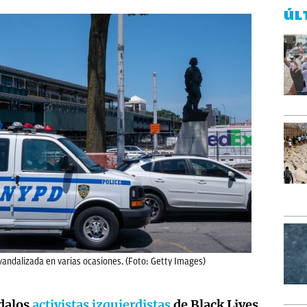
ÚL
vandalizada en varias ocasiones. (Foto: Getty Images)
dalos
activistas izquierdistas
de Black Lives