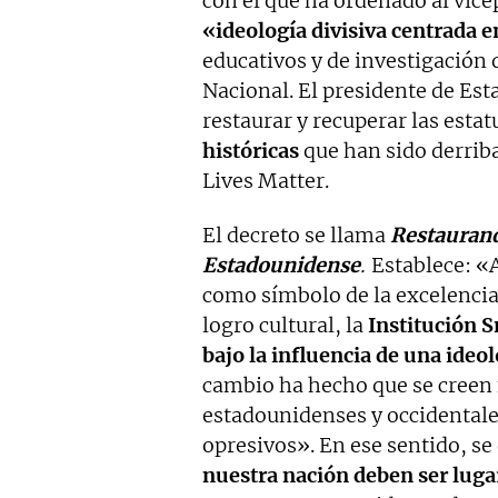
con el que ha ordenado al vicep
«ideología divisiva centrada e
educativos y de investigación
Nacional. El presidente de Est
restaurar y recuperar las esta
históricas
que han sido derrib
Lives Matter.
El decreto se llama
Restaurando
Estadounidense
.
Establece: «
como símbolo de la excelencia
logro cultural, la
Institución 
bajo la influencia de una ideo
cambio ha hecho que se creen 
estadounidenses y occidental
opresivos». En ese sentido, se
nuestra nación deben ser luga