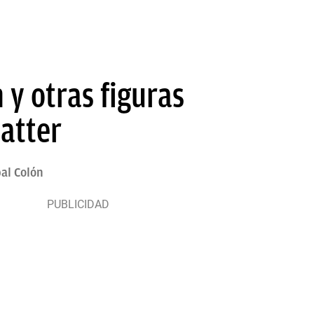
 y otras figuras
Matter
bal Colón