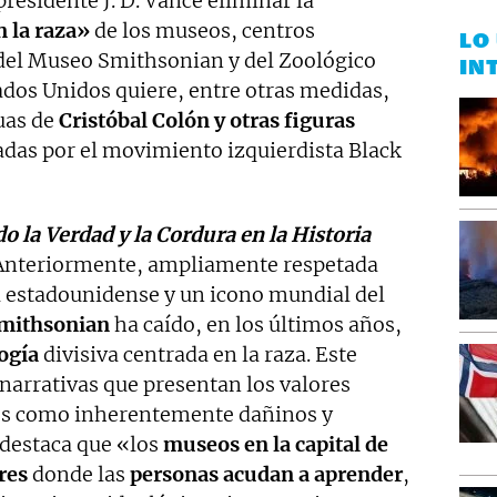
residente J. D. Vance eliminar la
n la raza»
de los museos, centros
LO
 del Museo Smithsonian y del Zoológico
IN
ados Unidos quiere, entre otras medidas,
tuas de
Cristóbal Colón y otras figuras
adas por el movimiento izquierdista Black
 la Verdad y la Cordura en la Historia
Anteriormente, ampliamente respetada
 estadounidense y un icono mundial del
Smithsonian
ha caído, en los últimos años,
logía
divisiva centrada en la raza. Este
narrativas que presentan los valores
es como inherentemente dañinos y
 destaca que «los
museos en la capital de
res
donde las
personas acudan a aprender
,