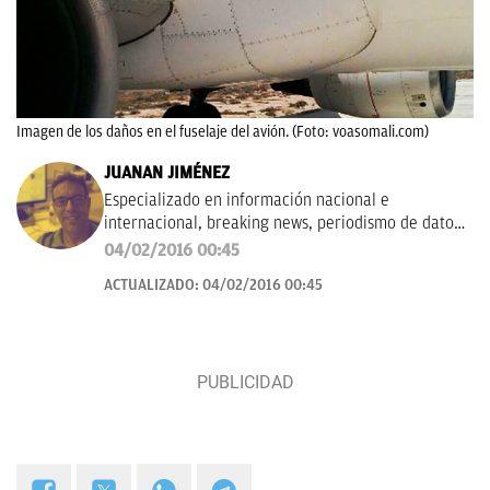
Imagen de los daños en el fuselaje del avión. (Foto: voasomali.com)
JUANAN JIMÉNEZ
Especializado en información nacional e
internacional, breaking news, periodismo de datos
y visualización, también escribo sobre motor y
04/02/2016 00:45
tecnología.
ACTUALIZADO:
04/02/2016 00:45