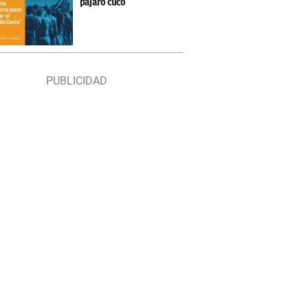
pájaro cuco