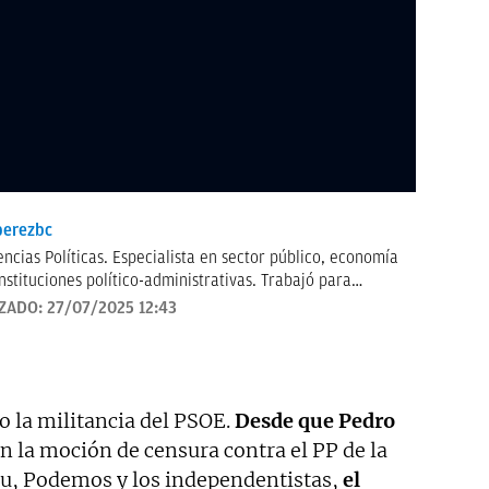
erezbc
encias Políticas. Especialista en sector público, economía
instituciones político-administrativas. Trabajó para
 durante más de 20 años en ABC -etapa que incluyó el
IZADO:
27/07/2025 12:43
responsalía de Nueva York- y actualmente es subdirector
 la militancia del PSOE.
Desde que Pedro
n la moción de censura contra el PP de la
du, Podemos y los independentistas,
el