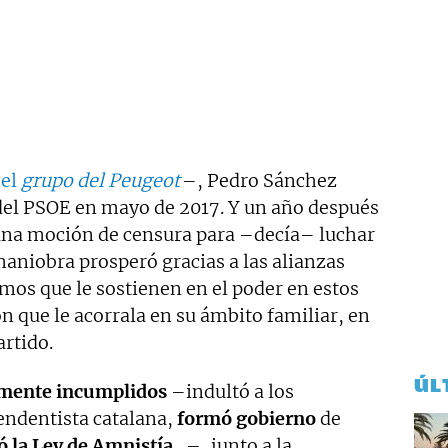
–
el
grupo del Peugeot
–, Pedro Sánchez
 del PSOE en mayo de 2017. Y un año después
una moción de censura para –decía– luchar
maniobra prosperó gracias a las alianzas
mos que le sostienen en el poder en estos
 que le acorrala en su ámbito familiar, en
artido.
ÚL
mente incumplidos
–indultó a los
pendentista catalana,
formó gobierno
de
ó la Ley de Amnistía
…–, junto a la