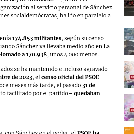
ganización al servicio personal de Sánchez
iones socialdemócratas, ha ido en paralelo a
enía
174.853 militantes
, según su censo
cuando Sánchez ya llevaba medio año en La
plomado a 170.938
, unos 4.000 menos.
liados se ha mantenido e incluso agravado
mbre de 2023
, el
censo oficial del PSOE
doce meses más tarde, el pasado
31 de
o facilitado por el partido–
quedaban
os, con Sánchez en el poder, el
PSOE ha