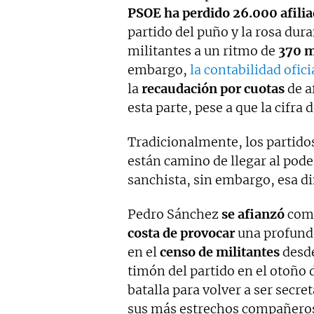
PSOE ha perdido 26.000 afili
partido del puño y la rosa dur
militantes a un ritmo de
370 m
embargo,
la contabilidad ofici
la
recaudación por cuotas
de a
esta parte, pese a que la cifr
Tradicionalmente, los partido
están camino de llegar al pode
sanchista, sin embargo, esa d
Pedro Sánchez
se afianzó
como
costa de provocar
una profun
en el
censo de militantes
desde
timón del partido en el otoño
batalla para volver a ser secre
sus más estrechos compañeros