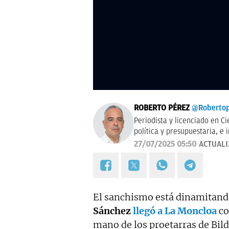
ROBERTO PÉREZ
@Robertop
Periodista y licenciado en Ci
política y presupuestaria, e 
Agencia Efe y Cope, ejerció
27/07/2025 05:50
ACTUAL
ejercicio temporal de la cor
de OKDIARIO.
El sanchismo está dinamitando
Sánchez
llegó a La Moncloa
co
mano de los proetarras de Bil