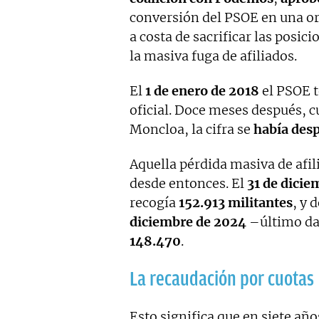
conversión del PSOE en una or
a costa de sacrificar las posic
la masiva fuga de afiliados.
El
1 de enero de 2018
el PSOE t
oficial. Doce meses después, 
Moncloa, la cifra se
había des
Aquella pérdida masiva de afi
desde entonces. El
31 de dicie
recogía
152.913 militantes
, y 
diciembre de 2024
–último dat
148.470
.
La recaudación por cuotas
Esto significa que en siete añ