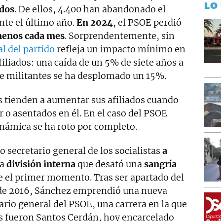
LO
ados
. De ellos, 4.400 han abandonado el
ante el último año.
En 2024
, el PSOE perdió
enos cada mes
. Sorprendentemente, sin
al del partido
refleja un impacto mínimo en
filiados: una caída de un 5% de siete años a
a de militantes se ha desplomado un 15%.
s tienden a aumentar sus afiliados cuando
r o asentados en él. En el caso del PSOE
inámica se ha roto por completo.
 secretario general de los socialistas
a
da
división interna
que desató una
sangría
 el primer momento. Tras ser apartado del
 de 2016, Sánchez emprendió una nueva
tario general del PSOE, una carrera en la que
 fueron Santos Cerdán, hoy encarcelado