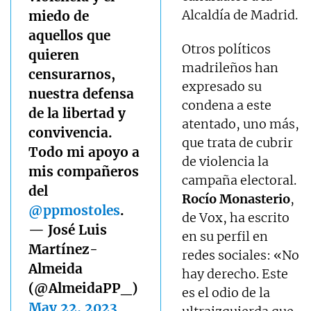
Alcaldía de Madrid.
miedo de
aquellos que
Otros políticos
quieren
madrileños han
censurarnos,
expresado su
nuestra defensa
condena a este
de la libertad y
atentado, uno más,
convivencia.
que trata de cubrir
Todo mi apoyo a
de violencia la
mis compañeros
campaña electoral.
del
Rocío Monasterio
,
@ppmostoles
.
de Vox, ha escrito
— José Luis
en su perfil en
Martínez-
redes sociales: «No
Almeida
hay derecho. Este
(@AlmeidaPP_)
es el odio de la
May 22, 2023