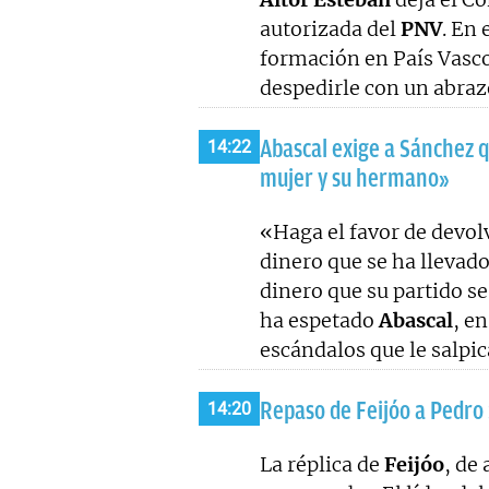
autorizada del
PNV
. En 
formación en País Vas
despedirle con un abraz
Abascal exige a Sánchez q
14:22
mujer y su hermano»
«Haga el favor de devolv
dinero que se ha llevado
dinero que su partido se
ha espetado
Abascal
, e
escándalos que le salpic
Repaso de Feijóo a Pedro 
14:20
La réplica de
Feijóo
, de