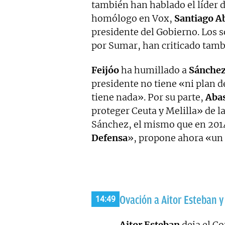
también han hablado el líder 
homólogo en Vox,
Santiago A
presidente del Gobierno. Los s
por Sumar, han criticado tambi
Feijóo
ha humillado a
Sánche
presidente no tiene «ni plan d
tiene nada». Por su parte,
Abas
proteger Ceuta y Melilla» de 
Sánchez, el mismo que en 201
Defensa
», propone ahora «un 
Ovación a Aitor Esteban 
14:49
Aitor Esteban
deja el Co