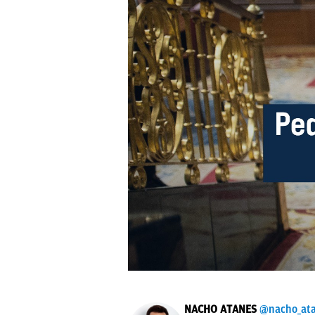
NACHO ATANES
@nacho_at