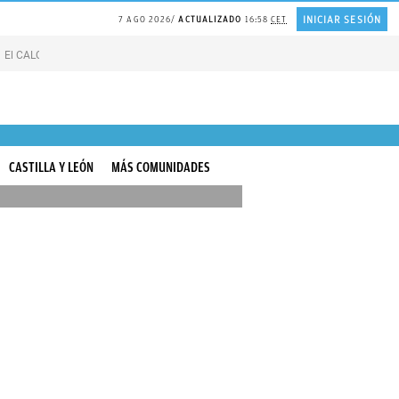
INICIAR SESIÓN
7 AGO 2026
ACTUALIZADO
16:58
CET
El CALOR de Suiza
Catedrático de HARVARD sobre la FELICIDAD
Líneas blan
CASTILLA Y LEÓN
MÁS COMUNIDADES