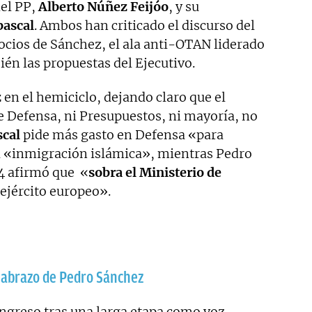
del PP,
Alberto Núñez Feijóo
, y su
bascal
. Ambos han criticado el discurso del
ocios de Sánchez, el ala anti-OTAN liderado
én las propuestas del Ejecutivo.
z
en el hemiciclo, dejando claro que el
e Defensa, ni Presupuestos, ni mayoría, no
cal
pide más gasto en Defensa «para
la «inmigración islámica», mientras Pedro
4 afirmó que «
sobra el Ministerio de
ejército europeo».
y abrazo de Pedro Sánchez
ngreso tras una larga etapa como voz