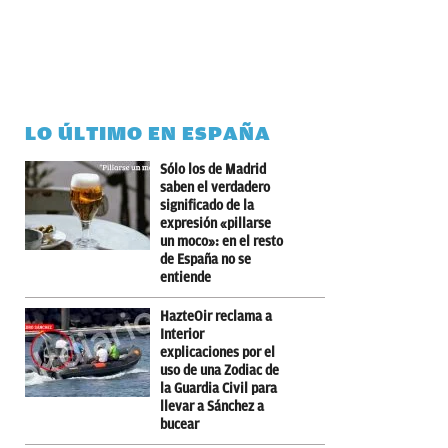
LO ÚLTIMO EN ESPAÑA
Sólo los de Madrid
saben el verdadero
significado de la
expresión «pillarse
un moco»: en el resto
de España no se
entiende
HazteOir reclama a
Interior
explicaciones por el
uso de una Zodiac de
la Guardia Civil para
llevar a Sánchez a
bucear