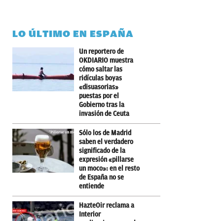
LO ÚLTIMO EN ESPAÑA
Un reportero de
OKDIARIO muestra
cómo saltar las
ridículas boyas
«disuasorias»
puestas por el
Gobierno tras la
invasión de Ceuta
Sólo los de Madrid
saben el verdadero
significado de la
expresión «pillarse
un moco»: en el resto
de España no se
entiende
HazteOir reclama a
Interior