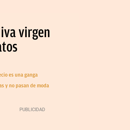
liva virgen
atos
recio es una ganga
jas y no pasan de moda