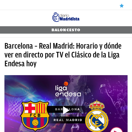
ÚLTIMAS
BALONCESTO
NOTICIAS
Barcelona – Real Madrid: Horario y dónde
REAL
ver en directo por TV el Clásico de la Liga
Endesa hoy
MADRID
BALONCESTO
CANTERA
FICHAJES
DIRECTO
FEMENINO
PAPARAZZI