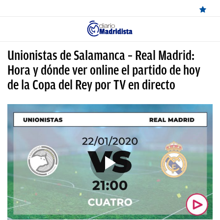
ÚLTIMAS
Unionistas de Salamanca – Real Madrid:
NOTICIAS
Hora y dónde ver online el partido de hoy
de la Copa del Rey por TV en directo
REAL
MADRID
BALONCESTO
CANTERA
FICHAJES
DIRECTO
FEMENINO
PAPARAZZI