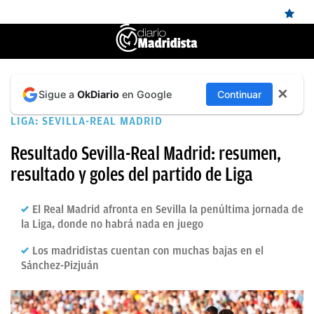
ÚLTIMAS
Real Madrid
✕
Sigue a
OkDiario
en Google
Continuar
NOTICIAS
LIGA: SEVILLA-REAL MADRID
REAL
MADRID
Resultado Sevilla-Real Madrid: resumen,
resultado y goles del partido de Liga
BALONCESTO
CANTERA
El Real Madrid afronta en Sevilla la penúltima jornada de
la Liga, donde no habrá nada en juego
FICHAJES
Los madridistas cuentan con muchas bajas en el
DIRECTO
Sánchez-Pizjuán
FEMENINO
PAPARAZZI