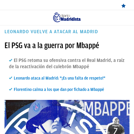
ÚLTIMAS
LEONARDO VUELVE A ATACAR AL MADRID
NOTICIAS
El PSG va a la guerra por Mbappé
REAL
El PSG retoma su ofensiva contra el Real Madrid, a raíz
MADRID
de la reactivación del culebrón Mbappé
BALONCESTO
Leonardo ataca al Madrid: "¡Es una falta de respeto!"
CANTERA
Florentino calma a los que dan por fichado a Mbappé
FICHAJES
DIRECTO
FEMENINO
PAPARAZZI