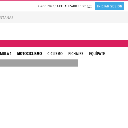
INICIAR SESIÓN
7 AGO 2026
ACTUALIZADO
10:57
CET
VENTANAS
REFLEXIÓN Octavio Paz
REFLEXIÓN Antonio Escohotado
Nuevas A
MULA 1
MOTOCICLISMO
CICLISMO
FICHAJES
EQUÍPATE