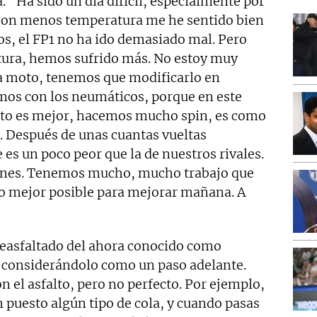
. “Ha sido un día difícil, especialmente por
 con menos temperatura me he sentido bien
os, el FP1 no ha ido demasiado mal. Pero
tura, hemos sufrido más. No estoy muy
 la moto, tenemos que modificarlo en
imos con los neumáticos, porque en este
alto es mejor, hacemos mucho spin, es como
. Después de unas cuantas vueltas
es un poco peor que la de nuestros rivales.
iernes. Tenemos mucho, mucho trabajo que
lo mejor posible para mejorar mañana. A
reasfaltado del ahora conocido como
, considerándolo como un paso adelante.
 el asfalto, pero no perfecto. Por ejemplo,
an puesto algún tipo de cola, y cuando pasas