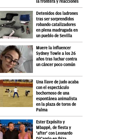
la frontera y reacciones
Detenidos dos ladrones
tras ser sorprendidos
robando catalizadores
en plena madrugada en
un pueblo de Sevilla
Muere la influencer
Sydney Towle a los 26
años tras luchar contra
un cáncer poco común
Una llave de judo acaba
con el espectáculo
bochornoso de una
espontánea animalista
en la plaza de toros de
Palma
Ester Expósito y
Mbappé, de fiesta y
‘after’ con Leonardo
DiCaprio en Ibiza