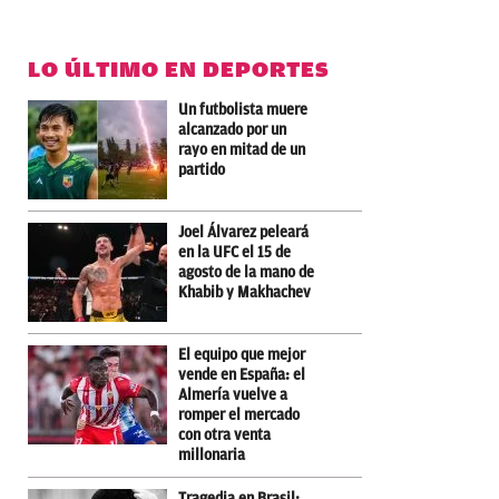
LO ÚLTIMO EN DEPORTES
Un futbolista muere
alcanzado por un
rayo en mitad de un
partido
Joel Álvarez peleará
en la UFC el 15 de
agosto de la mano de
Khabib y Makhachev
El equipo que mejor
vende en España: el
Almería vuelve a
romper el mercado
con otra venta
millonaria
Tragedia en Brasil: