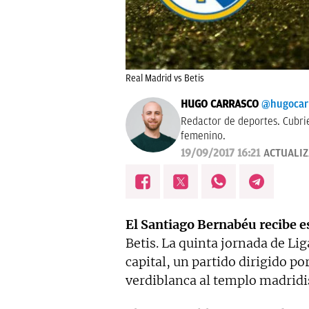
Real Madrid vs Betis
HUGO CARRASCO
@hugocar
Redactor de deportes. Cubri
femenino.
19/09/2017 16:21
ACTUALI
El Santiago Bernabéu recibe e
Betis. La quinta jornada de Lig
capital, un partido dirigido po
verdiblanca al templo madridis