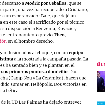
ar descanso a
Modric por Ceballos
, que se
ra parte, una vez ha recuperado a Cristiano,
o a un esperanzador Bale, que dejó un
 en este caso el sacrificado por el técnico
 a su disposición a Benzema, Kovacic y
n el entrenamiento previo
Theo
,
ión
en el hombro derecho.
legan ilusionados al choque, con un
equipo
stinta
a la mostrada la campaña pasada. La
ÚL
les ha sentado bien y se plantan en el
 sus primeros puntos a domicilio
. Dos
fecha (Camp Nou y La Cerámica), hacen que
dido sumar en Heliópolis. Dos victorias en
ia bética.
 de la UD Las Palmas ha dejado entrever