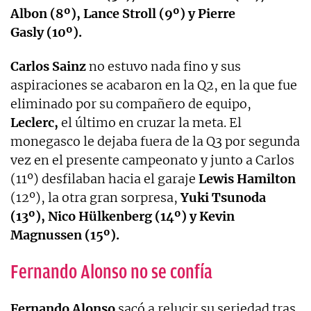
Albon (8º), Lance Stroll (9º) y Pierre
Gasly (10º).
Carlos Sainz
no estuvo nada fino y sus
aspiraciones se acabaron en la Q2, en la que fue
eliminado por su compañero de equipo,
Leclerc,
el último en cruzar la meta. El
monegasco le dejaba fuera de la Q3 por segunda
vez en el presente campeonato y junto a Carlos
(11º) desfilaban hacia el garaje
Lewis Hamilton
(12º), la otra gran sorpresa,
Yuki Tsunoda
(13º), Nico Hülkenberg (14º) y Kevin
Magnussen (15º).
Fernando Alonso no se confía
Fernando Alonso
sacó a relucir su seriedad tras