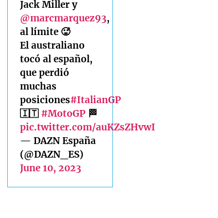
Jack Miller y
@marcmarquez93
,
al límite 🥵
El australiano
tocó al español,
que perdió
muchas
posiciones
#ItalianGP
🇮🇹
#MotoGP
🏁
pic.twitter.com/auKZsZHvwI
— DAZN España
(@DAZN_ES)
June 10, 2023