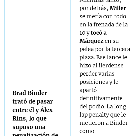
por detrás,
Miller
se metía con todo
en la frenada de la
10 y
tocó a
Márquez
en su
pelea por la tercera
plaza. Ese lance le
hizo al ilerdense
perder varias
posiciones y le
apartó
Brad Binder
definitivamente
trató de pasar
del podio. La long
entre él y Álex
lap penalty que le
Rins, lo que
metieron a Binder
supuso una
como
penalización de