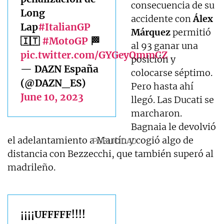
consecuencia de su
Long
accidente con
Álex
Lap
#ItalianGP
Márquez
permitió
🇮🇹
#MotoGP
🏁
al 93 ganar una
pic.twitter.com/GYGeyQmmCZ
posición y
— DAZN España
colocarse séptimo.
(@DAZN_ES)
Pero hasta ahí
June 10, 2023
llegó. Las Ducati se
marcharon.
Bagnaia le devolvió
el adelantamiento a Martín y cogió algo de
distancia con Bezzecchi, que también superó al
madrileño.
¡¡¡¡UFFFFF!!!!