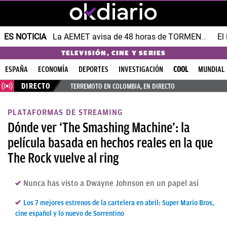
ES NOTICIA
La AEMET avisa de 48 horas de TORMENTAS y GRANIZO
TELEVISIÓN, CINE Y SERIES
ESPAÑA
ECONOMÍA
DEPORTES
INVESTIGACIÓN
COOL
MUNDIAL
DIRECTO
TERREMOTO EN COLOMBIA, EN DIRECTO
PLATAFORMAS DE STREAMING
Dónde ver ‘The Smashing Machine’: la
película basada en hechos reales en la que
The Rock vuelve al ring
Nunca has visto a Dwayne Johnson en un papel así
Los 7 mejores estrenos de la cartelera en abril: Super Mario Bros,
cine español y lo nuevo de Sorrentino