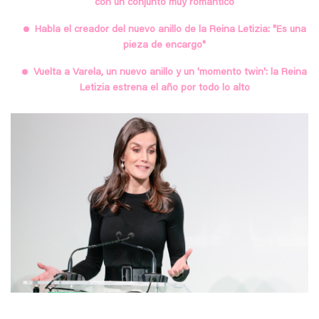
con un conjunto muy romántico
Habla el creador del nuevo anillo de la Reina Letizia: "Es una
pieza de encargo"
Vuelta a Varela, un nuevo anillo y un 'momento twin': la Reina
Letizia estrena el año por todo lo alto