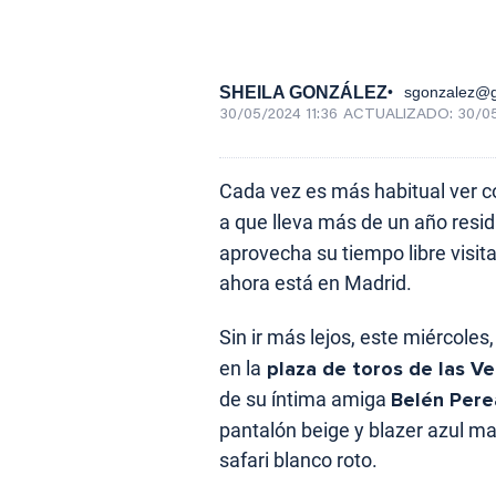
SHEILA GONZÁLEZ
sgonzalez@g
30/05/2024 11:36
ACTUALIZADO:
30/05
Cada vez es más habitual ver 
a que lleva más de un año resi
aprovecha su tiempo libre visi
ahora está en Madrid.
Sin ir más lejos, este miércoles
en la
plaza de toros de las V
de su íntima amiga
Belén Pere
pantalón beige y blazer azul mar
safari blanco roto.