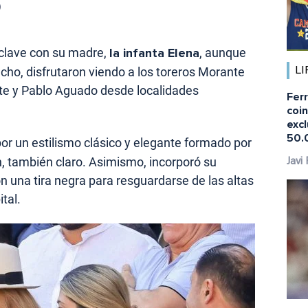
)
nclave con su madre,
la infanta Elena
, aunque
echo, disfrutaron viendo a los toreros Morante
LI
nte y Pablo Aguado desde localidades
Fer
coi
excl
50.
or un estilismo clásico y elegante formado por
, también claro. Asimismo, incorporó su
Javi
on una tira negra para resguardarse de las altas
tal.