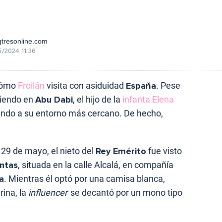
tresonline.com
/2024 11:36
cómo
Froilán
visita con asiduidad
España
. Pese
diendo en
Abu Dabi
, el hijo de la
infanta Elena
tando a su entorno más cercano. De hecho,
, 29 de mayo, el nieto del
Rey Emérito
fue visto
entas
, situada en la calle Alcalá, en compañía
a
. Mientras él optó por una camisa blanca,
ina, la
influencer
se decantó por un mono tipo