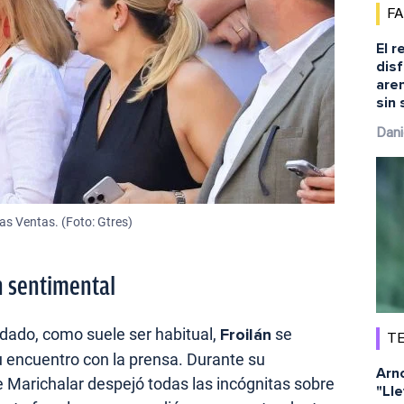
F
El r
disf
aren
sin 
Dani
las Ventas. (Foto: Gtres)
n sentimental
ndado, como suele ser habitual,
Froilán
se
TE
u encuentro con la prensa. Durante su
Arn
de Marichalar despejó todas las incógnitas sobre
"Ll