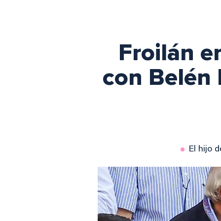
Froilán e
con Belén 
El hijo 