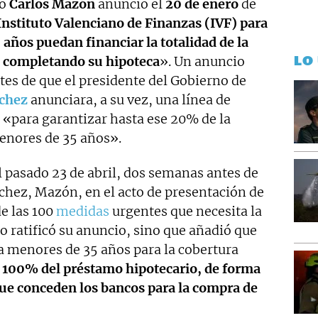
no
Carlos Mazón
anunció el
20 de enero
de
Instituto Valenciano de Finanzas (IVF) para
años puedan financiar la totalidad de la
LO
a completando su hipoteca
». Un anuncio
tes de que el presidente del Gobierno de
chez
anunciara, a su vez, una línea de
«para garantizar hasta ese 20% de la
menores de 35 años».
el pasado 23 de abril, dos semanas antes de
chez, Mazón, en el acto de presentación de
de las 100
medidas
urgentes que necesita la
 ratificó su anuncio, sino que añadió que
 a menores de 35 años para la cobertura
 100% del préstamo hipotecario, de forma
ue conceden los bancos para la compra de