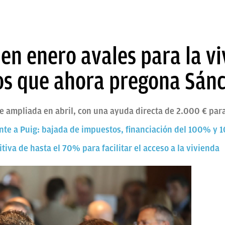
en enero avales para la vi
os que ahora pregona Sán
e ampliada en abril, con una ayuda directa de 2.000 € para
ente a Puig: bajada de impuestos, financiación del 100% y
iva de hasta el 70% para facilitar el acceso a la vivienda