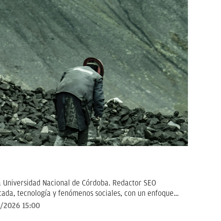
a Universidad Nacional de Córdoba. Redactor SEO
icada, tecnología y fenómenos sociales, con un enfoque
ctor cómo los grandes temas de hoy impactan en su vida
/2026 15:00