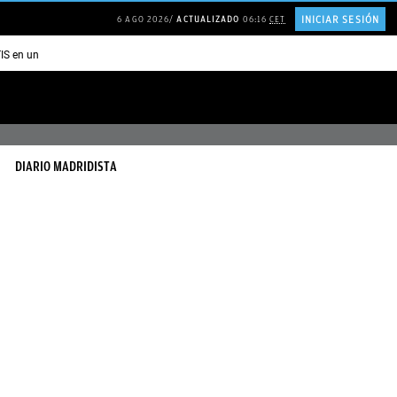
INICIAR SESIÓN
6 AGO 2026
ACTUALIZADO
06:16
CET
TIS en una ISLA en GRECIA
Psicología personas que JUSTIFICAN todo
DIARIO MADRIDISTA