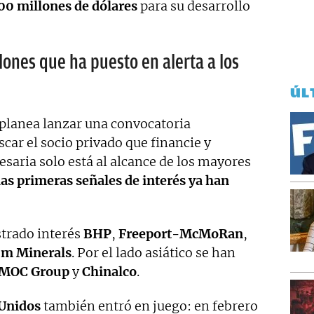
00 millones de dólares
para su desarrollo
lones que ha puesto en alerta a los
ÚL
planea lanzar una convocatoria
car el socio privado que financie y
esaria solo está al alcance de los mayores
as primeras señales de interés ya han
strado interés
BHP
,
Freeport-McMoRan
,
um Minerals
. Por el lado asiático se han
MOC Group
y
Chinalco
.
 Unidos
también entró en juego: en febrero