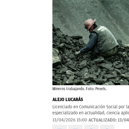
Mineros trabajando. Foto: Pexels.
ALEJO LUCARÁS
Licenciado en Comunicación Social por l
especializado en actualidad, ciencia apl
divulgativo y orientado a explicar al le
13/04/2026 15:00
ACTUALIZADO:
13/04
cotidiana.