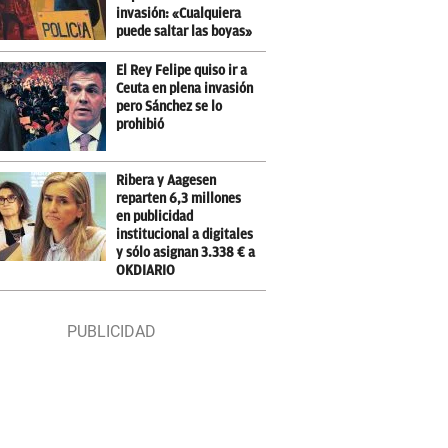
invasión: «Cualquiera
puede saltar las boyas»
El Rey Felipe quiso ir a
Ceuta en plena invasión
pero Sánchez se lo
prohibió
Ribera y Aagesen
reparten 6,3 millones
en publicidad
institucional a digitales
y sólo asignan 3.338 € a
OKDIARIO