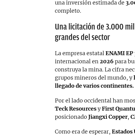
una inversión estimada de
3.0
completo.
Una licitación de 3.000 mil
grandes del sector
La empresa estatal
ENAMI EP
internacional en
2026
para bus
construya la mina. La cifra nec
grupos mineros del mundo, y
l
llegado de varios continentes.
Por el lado occidental han mo
Teck Resources
y
First Quant
posicionado
Jiangxi Copper
,
C
Como era de esperar,
Estados