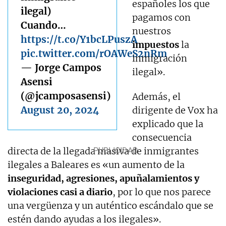
españoles los que
ilegal)
pagamos con
Cuando…
nuestros
https://t.co/Y1bcLPuszA
impuestos
la
pic.twitter.com/rOAWeS2nRm
inmigración
— Jorge Campos
ilegal».
Asensi
(@jcamposasensi)
Además, el
August 20, 2024
dirigente de Vox ha
explicado que la
consecuencia
directa de la llegada masiva de inmigrantes
ilegales a Baleares es «un aumento de la
inseguridad, agresiones, apuñalamientos y
violaciones casi a diario
, por lo que nos parece
una vergüenza y un auténtico escándalo que se
estén dando ayudas a los ilegales».