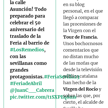
la calle
en su blog
Asunción! Todo
personal, en el que
preparado para
llegó a comparar
celebrar el 50
las procesiones de
aniversario del
la Virgen con el
traslado de la
Tour de Francia.
Feria al barrio de
Unos bochornosos
#LosRemedios
,
comentarios que
con las
no distan mucho
sevillanas como
de las mofas que
desde la televisión
grandes
pública catalana
protagonistas.
#FeriaSevilla23
han hecho de la
#FeriadeAbril
Virgen del Rocío
y
@JuanC__Cabrera
sobre las que, por
pic.twitter.com/t1SXPEq8ms
cierto, el alcalde de