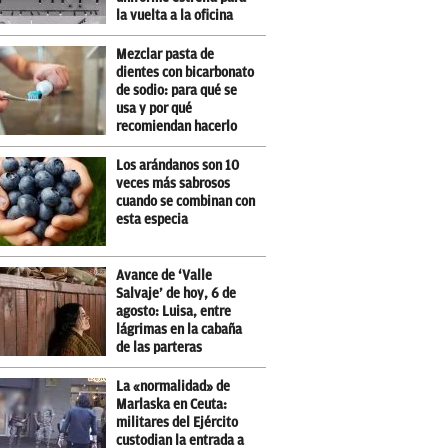
la vuelta a la oficina
Mezclar pasta de
dientes con bicarbonato
de sodio: para qué se
usa y por qué
recomiendan hacerlo
Los arándanos son 10
veces más sabrosos
cuando se combinan con
esta especia
Avance de ‘Valle
Salvaje’ de hoy, 6 de
agosto: Luisa, entre
lágrimas en la cabaña
de las parteras
La «normalidad» de
Marlaska en Ceuta:
militares del Ejército
custodian la entrada a