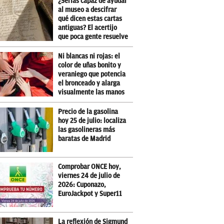
¿Serías capaz de ayudar
al museo a descifrar
qué dicen estas cartas
antiguas? El acertijo
que poca gente resuelve
Ni blancas ni rojas: el
color de uñas bonito y
veraniego que potencia
el bronceado y alarga
visualmente las manos
Precio de la gasolina
hoy 25 de julio: localiza
las gasolineras más
baratas de Madrid
Comprobar ONCE hoy,
viernes 24 de julio de
2026: Cuponazo,
EuroJackpot y Super11
La reflexión de Sigmund