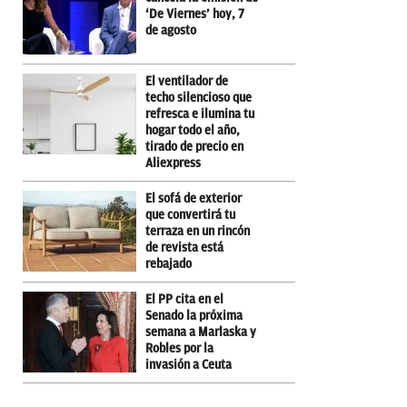
‘De Viernes’ hoy, 7
de agosto
El ventilador de
techo silencioso que
refresca e ilumina tu
hogar todo el año,
tirado de precio en
Aliexpress
El sofá de exterior
que convertirá tu
terraza en un rincón
de revista está
rebajado
El PP cita en el
Senado la próxima
semana a Marlaska y
Robles por la
invasión a Ceuta