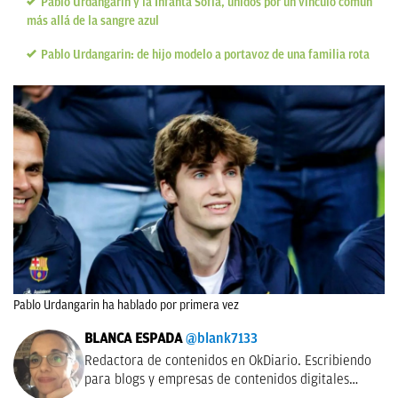
Pablo Urdangarin y la Infanta Sofía, unidos por un vínculo común
más allá de la sangre azul
Pablo Urdangarin: de hijo modelo a portavoz de una familia rota
Pablo Urdangarin ha hablado por primera vez
BLANCA ESPADA
@blank7133
Redactora de contenidos en OkDiario. Escribiendo
para blogs y empresas de contenidos digitales