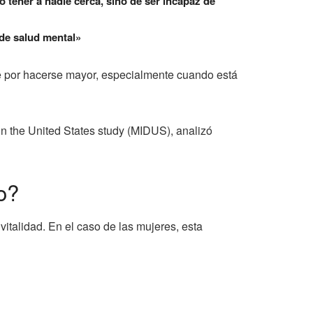
 tener a nadie cerca, sino de ser incapaz de
 de salud mental»
e por hacerse mayor, especialmente cuando está
in the United States study (MIDUS), analizó
o?
italidad. En el caso de las mujeres, esta