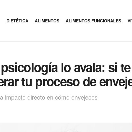
DIETÉTICA
ALIMENTOS
ALIMENTOS FUNCIONALES
V
psicología lo avala: si t
erar tu proceso de envej
ría impacto directo en cómo envejeces