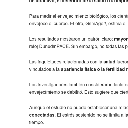
de atractivo, el deterioro de la salud o la impo
Para medir el envejecimiento biológico, los cientí
envejece el cuerpo. El otro, GrimAge2, estima e
Los resultados mostraron un patrón claro:
mayore
reloj DunedinPACE. Sin embargo, no todas las p
Las inquietudes relacionadas con la
salud
fuero
vinculados a la
apariencia física o la fertilidad
n
Los investigadores también consideraron factore
envejecimiento se debilitó. Esto sugiere que cier
Aunque el estudio no puede establecer una relaci
conectadas
. El estrés sostenido no se limita a
tiempo.