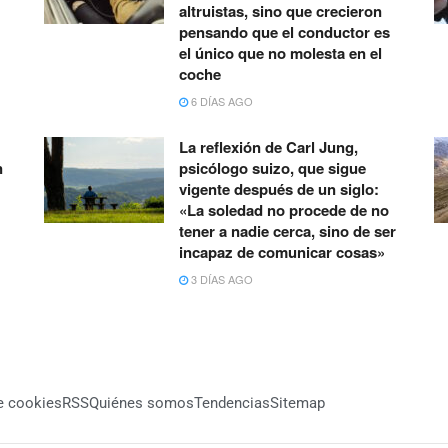
altruistas, sino que crecieron
pensando que el conductor es
el único que no molesta en el
coche
6 DÍAS AGO
La reflexión de Carl Jung,
n
psicólogo suizo, que sigue
vigente después de un siglo:
«La soledad no procede de no
tener a nadie cerca, sino de ser
incapaz de comunicar cosas»
3 DÍAS AGO
de cookies
RSS
Quiénes somos
Tendencias
Sitemap