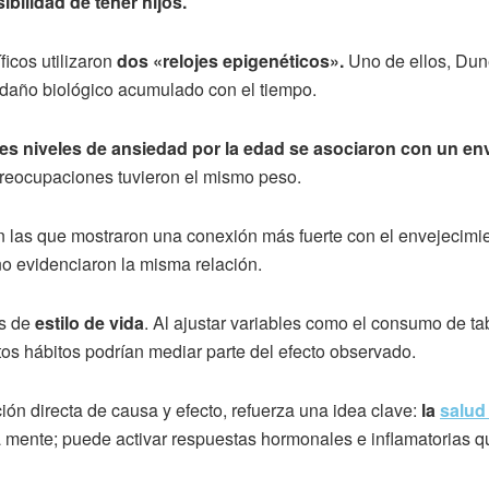
sibilidad de tener hijos.
ficos utilizaron
dos «relojes epigenéticos».
Uno de ellos, Dun
l daño biológico acumulado con el tiempo.
s niveles de ansiedad por la edad se asociaron con un en
reocupaciones tuvieron el mismo peso.
n las que mostraron una conexión más fuerte con el envejecimi
o evidenciaron la misma relación.
s de
estilo de vida
. Al ajustar variables como el consumo de ta
tos hábitos podrían mediar parte del efecto observado.
ón directa de causa y efecto, refuerza una idea clave:
la
salud 
 la mente; puede activar respuestas hormonales e inflamatorias 