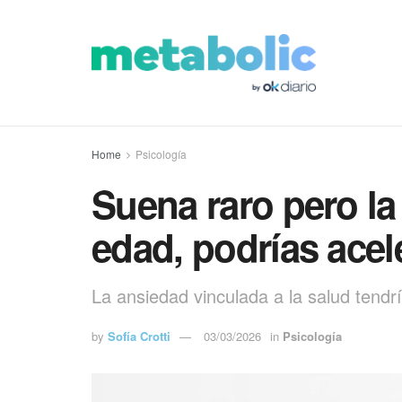
Home
Psicología
Suena raro pero la 
edad, podrías acel
La ansiedad vinculada a la salud tend
by
Sofía Crotti
03/03/2026
in
Psicología