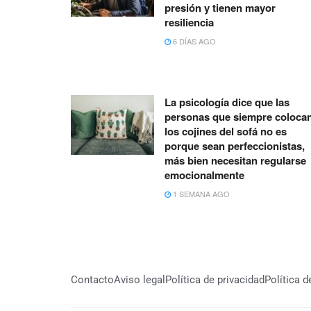
presión y tienen mayor
resiliencia
6 DÍAS AGO
La psicología dice que las
personas que siempre coloca
los cojines del sofá no es
porque sean perfeccionistas,
más bien necesitan regularse
emocionalmente
1 SEMANA AGO
Contacto
Aviso legal
Política de privacidad
Política 