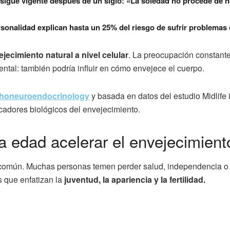
 sigue vigente después de un siglo: «La soledad no procede de no
rsonalidad explican hasta un 25% del riesgo de sufrir problemas
ejecimiento natural a nivel celular
. La preocupación constant
ental: también podría influir en cómo envejece el cuerpo.
sychoneuroendocrinology
y basada en datos del estudio Midlife 
cadores biológicos del envejecimiento.
a edad acelerar el envejecimient
o común. Muchas personas temen perder salud, independencia o v
s que enfatizan la
juventud, la apariencia y la fertilidad.