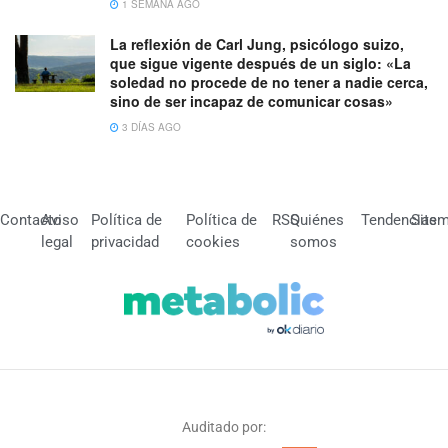
1 SEMANA AGO
La reflexión de Carl Jung, psicólogo suizo,
que sigue vigente después de un siglo: «La
soledad no procede de no tener a nadie cerca,
sino de ser incapaz de comunicar cosas»
3 DÍAS AGO
Contacto
Aviso
Política de
Política de
RSS
Quiénes
Tendencias
Site
legal
privacidad
cookies
somos
Auditado por: