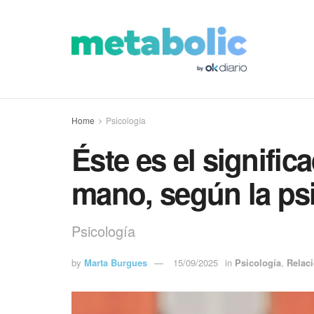
Home
Psicología
Éste es el signific
mano, según la ps
Psicología
by
Marta Burgues
15/09/2025
in
Psicología
,
Relac