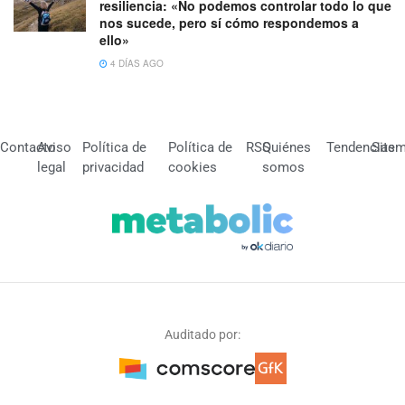
resiliencia: «No podemos controlar todo lo que
nos sucede, pero sí cómo respondemos a
ello»
4 DÍAS AGO
Contacto
Aviso
Política de
Política de
RSS
Quiénes
Tendencias
Site
legal
privacidad
cookies
somos
Auditado por: