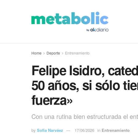
Home
Deporte
Entrenamiento
Felipe Isidro, cate
50 años, si sólo ti
fuerza»
Con una rutina bien estructurada el en
by
Sofía Narváez
17/06/2026
in
Entrenamiento