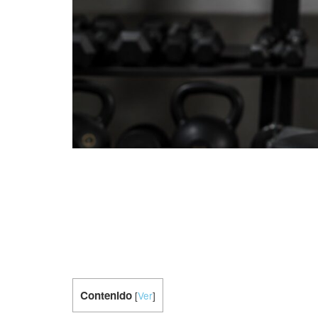
Contenido
[
Ver
]