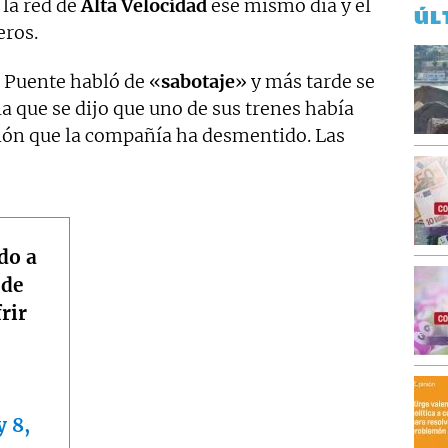
 la red de
Alta Velocidad
ese mismo día y el
ÚL
eros.
Puente habló de «
sabotaje
» y más tarde se
 la que se dijo que uno de sus trenes había
sión que la compañía ha desmentido. Las
do a
 de
rir
 8,