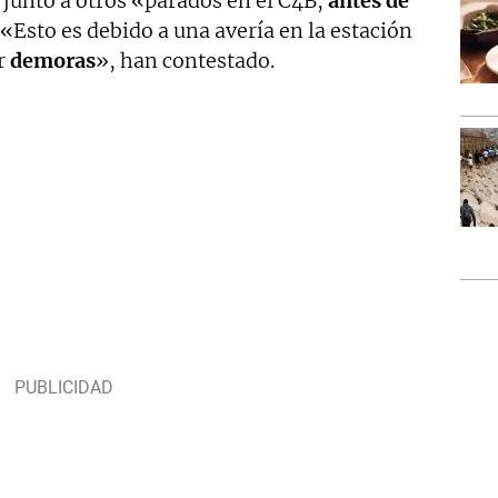
 junto a otros «parados en el C4B,
antes de
 «Esto es debido a una avería en la estación
ir
demoras
», han contestado.