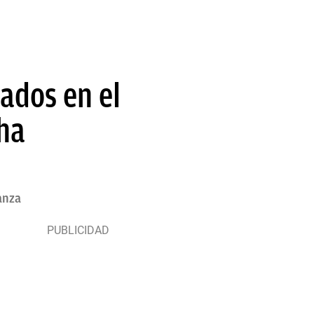
ados en el
cha
anza