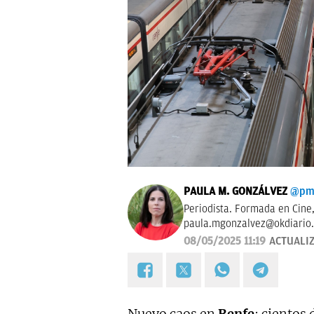
PAULA M. GONZÁLVEZ
@pmg
paula.mgonzalvez@okdiario
08/05/2025 11:19
ACTUALI
Nuevo caos en
Renfe
: cientos 