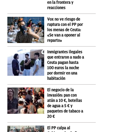
en la frontera y
reacciones
Vox no ve riesgo de
ruptura con el PP por
los menas de Ceuta:
«Se van a oponer al
reparto»
Inmigrantes ilegales
que entraron a nado a
Ceuta pagan hasta
100 euros la noche
por dormir en una
habitación
El negocio de la
invasión: pan con
atún a 10 €, botellas
de agua a 5 € y
paquetes de tabaco a
20 €
El PP culpa al