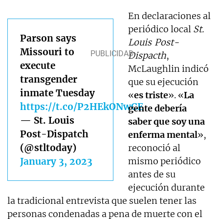
En declaraciones al
periódico local
St.
Parson says
Louis
Post-
Missouri to
Dispacth
,
execute
McLaughlin indicó
transgender
que su ejecución
inmate Tuesday
«
es triste
». «
La
https://t.co/P2HEkONwCE
gente debería
— St. Louis
saber que soy una
Post-Dispatch
enferma mental
»,
(@stltoday)
reconoció al
January 3, 2023
mismo periódico
antes de su
ejecución durante
la tradicional entrevista que suelen tener las
personas condenadas a pena de muerte con el