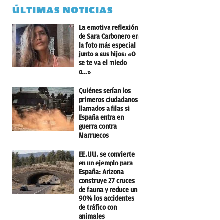
ÚLTIMAS NOTICIAS
La emotiva reflexión
de Sara Carbonero en
la foto más especial
junto a sus hijos: «O
se te va el miedo
o…»
Quiénes serían los
primeros ciudadanos
llamados a filas si
España entra en
guerra contra
Marruecos
EE.UU. se convierte
en un ejemplo para
España: Arizona
construye 27 cruces
de fauna y reduce un
90% los accidentes
de tráfico con
animales