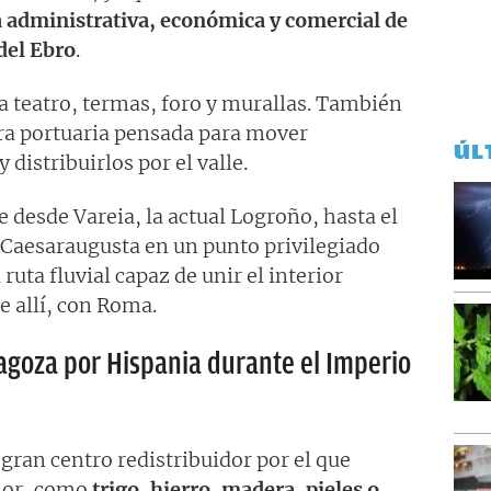
a administrativa, económica y comercial de
del Ebro
.
a teatro, termas, foro y murallas. También
ra portuaria pensada para mover
ÚL
 distribuirlos por el valle.
 desde Vareia, la actual Logroño, hasta el
 Caesaraugusta en un punto privilegiado
uta fluvial capaz de unir el interior
e allí, con Roma.
goza por Hispania durante el Imperio
gran centro redistribuidor por el que
rior, como
trigo, hierro, madera, pieles o