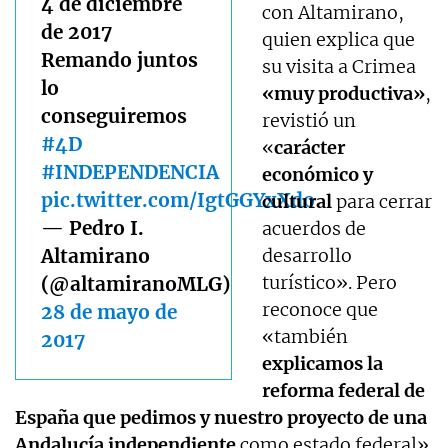
4 de diciembre
con Altamirano,
de 2017
quien explica que
Remando juntos
su visita a Crimea
lo
«muy productiva»
,
conseguiremos
revistió un
#4D
«
carácter
#INDEPENDENCIA
económico y
pic.twitter.com/IgtGGYxXdo
cultural
para cerrar
— Pedro I.
acuerdos de
Altamirano
desarrollo
turístico». Pero
(@altamiranoMLG)
reconoce que
28 de mayo de
«también
2017
explicamos la
reforma federal de
España que pedimos y nuestro proyecto de una
Andalucía independiente
como estado federal».