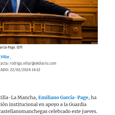
rcía-Page. (EP)
Villar_
tacta:
rodrigo.villar@okdiario.com
ZADO:
22/02/2024 14:12
stilla-La Mancha,
Emiliano García-Page
, ha
ción institucional en apoyo a la Guardia
s castellanomanchegas celebrado este jueves.