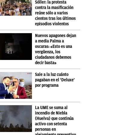
Sóller: la protesta
contra la masificación
reúne sólo a varios
cientos tras los últimos
episodios violentos
Nuevos apagones dejan
a media Palma a
oscuras: «Esto es una
vergüenza, los
ciudadanos debemos
decir basta»
Sale a la luz cuánto
pagaban en el ‘Deluxe’
por programa
La UME se suma al
incendio de Niebla
(Huelva) que continúa
activo con setenta
personas en
alejamiento preventivo