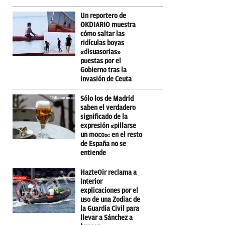
Un reportero de
OKDIARIO muestra
cómo saltar las
ridículas boyas
«disuasorias»
puestas por el
Gobierno tras la
invasión de Ceuta
Sólo los de Madrid
saben el verdadero
significado de la
expresión «pillarse
un moco»: en el resto
de España no se
entiende
HazteOir reclama a
Interior
explicaciones por el
uso de una Zodiac de
la Guardia Civil para
llevar a Sánchez a