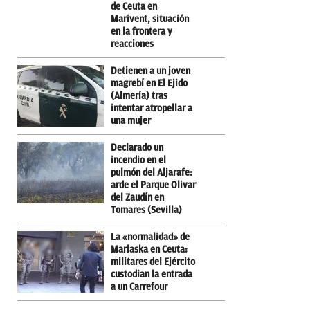
de Ceuta en
Marivent, situación
en la frontera y
reacciones
Detienen a un joven
magrebí en El Ejido
(Almería) tras
intentar atropellar a
una mujer
Declarado un
incendio en el
pulmón del Aljarafe:
arde el Parque Olivar
del Zaudín en
Tomares (Sevilla)
La «normalidad» de
Marlaska en Ceuta:
militares del Ejército
custodian la entrada
a un Carrefour