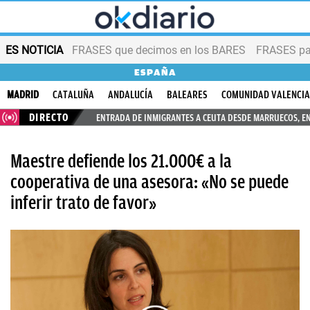
ES NOTICIA
FRASES que decimos en los BARES
FRASES par
ESPAÑA
MADRID
CATALUÑA
ANDALUCÍA
BALEARES
COMUNIDAD VALENCI
DIRECTO
ENTRADA DE INMIGRANTES A CEUTA DESDE MARRUECOS, E
Maestre defiende los 21.000€ a la
cooperativa de una asesora: «No se puede
inferir trato de favor»