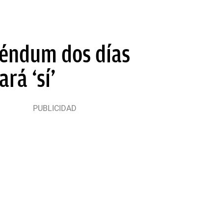
réndum dos días
rá ‘sí’