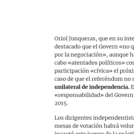
Oriol Junqueras, que en su inte
destacado que el Govern «no qu
por la negociación», aunque ha
cabo «atentados políticos» co
participación «cívica» el próx
caso de que el referéndum no s
unilateral de independencia.
E
«responsabilidad» del Govern 
2015.
Los dirigentes independentist
mesas de votación habrá volunt
incautó este jueves de la práct