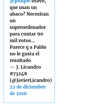
@pnique
bravo,
que usan un
abaco? Necesitan
un
superordenador
para contar 90
mil votos…
Parece q a Pablo
no le gusta el
resultado
— J. Licandro
#73248
(@JavierLicandro)
22 de diciembre
de 2016