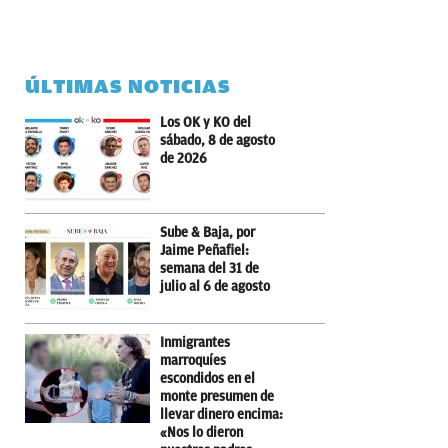
ÚLTIMAS NOTICIAS
Los OK y KO del
sábado, 8 de agosto
de 2026
Sube & Baja, por
Jaime Peñafiel:
semana del 31 de
julio al 6 de agosto
Inmigrantes
marroquíes
escondidos en el
monte presumen de
llevar dinero encima:
«Nos lo dieron