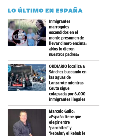
LO ÚLTIMO EN ESPAÑA
Inmigrantes
marroquíes
escondidos en el
monte presumen de
llevar dinero encima:
«Nos lo dieron
nuestros padres»
OKDIARIO localiza a
Sánchez buceando en
las aguas de
Lanzarote mientras
Ceuta sigue
colapsada por 6.000
inmigrantes ilegales
Marcelo Gullo:
«España tiene que
elegir entre
‘panchitos’ y
‘kebabs’; el kebab le