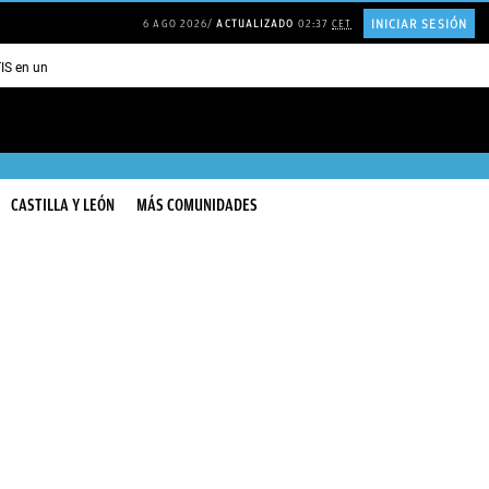
INICIAR SESIÓN
6 AGO 2026
ACTUALIZADO
02:37
CET
TIS en una ISLA en GRECIA
Psicología personas que JUSTIFICAN todo
CASTILLA Y LEÓN
MÁS COMUNIDADES