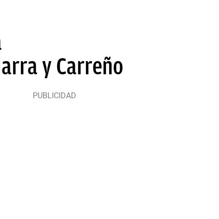
a
larra y Carreño