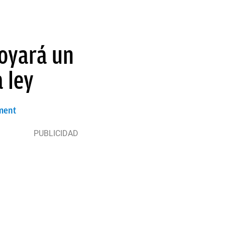
poyará un
 ley
ament