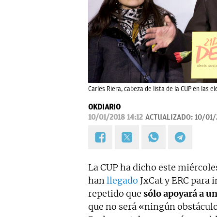
Carles Riera, cabeza de lista de la CUP en las el
OKDIARIO
10/01/2018 14:12
ACTUALIZADO:
10/01/
La CUP ha dicho este miércole
han
llegado
JxCat y ERC para 
repetido que
sólo apoyará a un
que no será «ningún obstácul