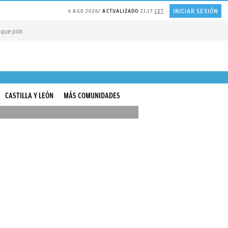
INICIAR SESIÓN
6 AGO 2026
ACTUALIZADO
21:17
CET
 que piden PERDÓN por todo
PLANTA de huerta repelente de MOSQUITOS
El a
CASTILLA Y LEÓN
MÁS COMUNIDADES