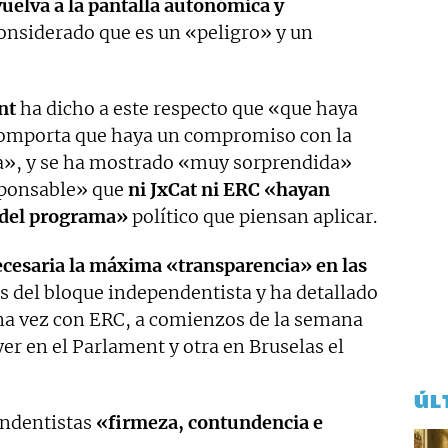
elva a la pantalla autonómica y
considerado que es un «peligro» y un
nt
ha dicho a este respecto que «que haya
comporta que haya un compromiso con la
ca», y se ha mostrado «muy sorprendida»
sponsable» que
ni JxCat ni ERC «hayan
 del programa»
político que piensan aplicar.
cesaria la máxima «transparencia» en las
es del bloque independentista y ha detallado
una vez con ERC, a comienzos de la semana
yer en el Parlament y otra en Bruselas el
ÚL
endentistas
«firmeza, contundencia e