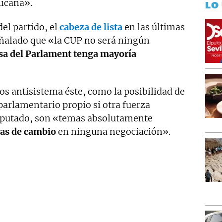
icana».
LO
el partido, el
cabeza de lista
en las últimas
eñalado que «la CUP no será ningún
a del Parlament tenga mayoría
los antisistema éste, como la posibilidad de
parlamentario propio si otra fuerza
diputado, son «temas absolutamente
as de cambio
en ninguna negociación».