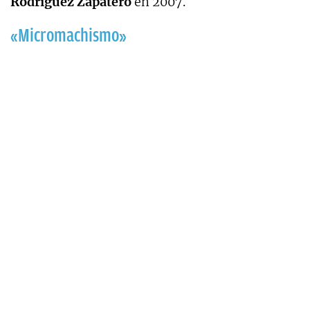
Rodríguez Zapatero
en 2007.
«Micromachismo»