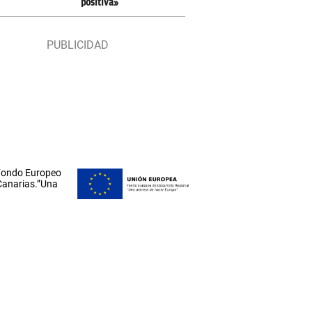
positiva»
 Fondo Europeo
 Canarias.”Una