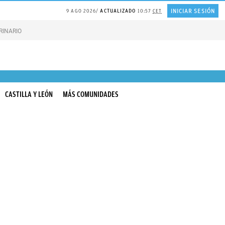
INICIAR SESIÓN
9 AGO 2026
ACTUALIZADO
10:57
CET
RINARIO gatos
Gonzalo Bernardos sobre JUBILACIÓN
CASTILLA Y LEÓN
MÁS COMUNIDADES