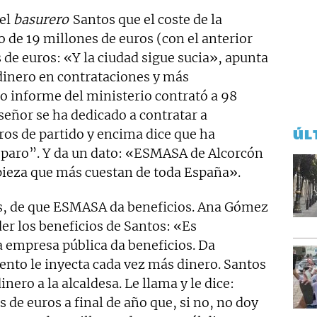
del
basurero
Santos que el coste de la
 de 19 millones de euros (con el anterior
 de euros: «Y la ciudad sigue sucia», apunta
dinero en contrataciones y más
o informe del ministerio contrató a 98
señor se ha dedicado a contratar a
os de partido y encima dice que ha
ÚL
l paro”. Y da un dato: «ESMASA de Alcorcón
pieza que más cuestan de toda España».
, de que ESMASA da beneficios. Ana Gómez
er los beneficios de Santos: «Es
 empresa pública da beneficios. Da
ento le inyecta cada vez más dinero. Santos
nero a la alcaldesa. Le llama y le dice:
de euros a final de año que, si no, no doy