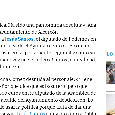
lea. Ha sido una pantomima absoluta». Ana
 Ayuntamiento de Alcorcón
 a
Jesús Santos
, el diputado de Podemos en
nte alcalde el Ayuntamiento de Alcorcón
 basurero al parlamento regional y contó su
LO
mera vez un vertedero. Santos, en realidad,
limpieza.
Ana Gómez desnuda al personaje: «Tiene
eñor que dice que es basurero, pero que
00 euros entre diputado de la Asamblea de
 alcalde del Ayuntamiento de Alcorcón. Lo
e usar la política porque trata de dar una
a suya».
Jesús Santos
(muy próximo a Pablo