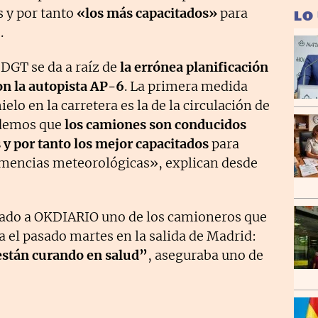
s y por tanto
«los más capacitados»
para
LO
.
 DGT se da a raíz de
la errónea planificación
on la autopista AP-6
. La primera medida
lo en la carretera es la de la circulación de
ndemos que
los camiones son conducidos
 y por tanto los mejor capacitados
para
lemencias meteorológicas», explican desde
ado a OKDIARIO uno de los camioneros que
 el pasado martes en la salida de Madrid:
están curando en salud”
, aseguraba uno de