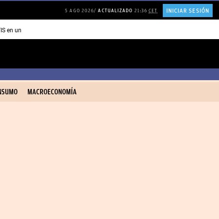
INICIAR SESIÓN
5 AGO 2026
ACTUALIZADO
21:36
CET
TIS en una ISLA en GRECIA
Psicología personas que JUSTIFICAN todo
NSUMO
MACROECONOMÍA