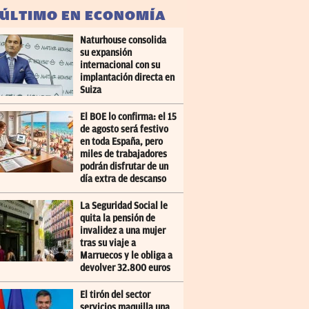
 ÚLTIMO EN ECONOMÍA
Naturhouse consolida
su expansión
internacional con su
implantación directa en
Suiza
El BOE lo confirma: el 15
de agosto será festivo
en toda España, pero
miles de trabajadores
podrán disfrutar de un
día extra de descanso
La Seguridad Social le
quita la pensión de
invalidez a una mujer
tras su viaje a
Marruecos y le obliga a
devolver 32.800 euros
El tirón del sector
servicios maquilla una