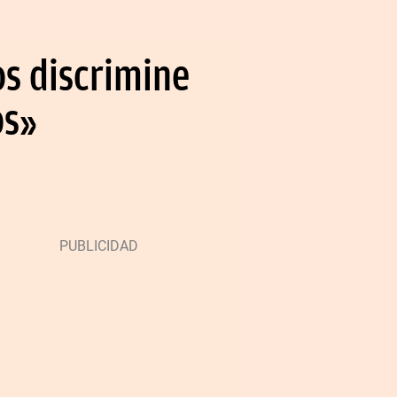
os discrimine
os»